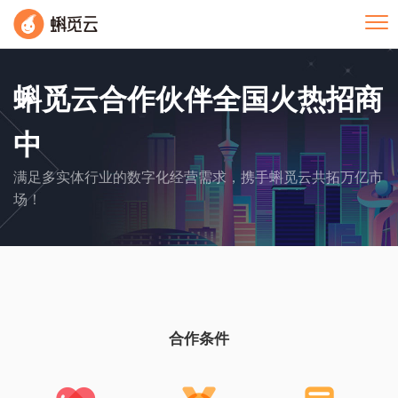
Tog
蝌觅云合作伙伴全国火热招商
中
满足多实体行业的数字化经营需求，携手蝌觅云共拓万亿市
场！
合作条件